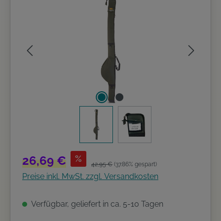
Bildergalerie überspringen
Verkaufspreis:
26,69 €
%
Regulärer Preis:
42,95 €
(37.86% gespart)
Preise inkl. MwSt. zzgl. Versandkosten
Verfügbar, geliefert in ca. 5-10 Tagen