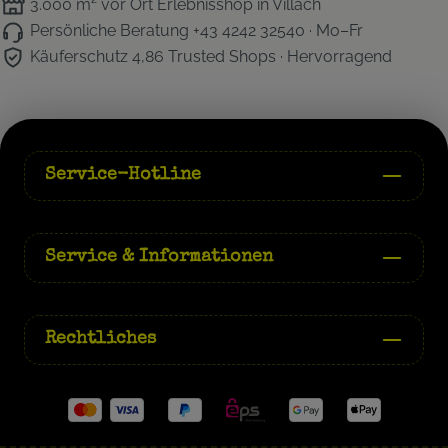
3.000 m² vor Ort
Erlebnisshop in Villach
Persönliche Beratung
+43 4242 32540 · Mo–Fr
Käuferschutz 4,86
Trusted Shops · Hervorragend
Service-Hotline
Service & Informationen
Rechtliches