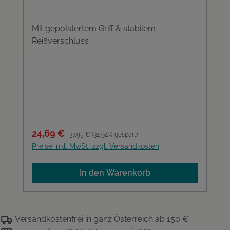
Mit gepolstertem Griff & stabilem
Reißverschluss
Verkaufspreis:
Regulärer Preis:
24,69 €
37,95 €
(34.94% gespart)
Preise inkl. MwSt. zzgl. Versandkosten
In den Warenkorb
Versandkostenfrei
in ganz Österreich ab 150 €