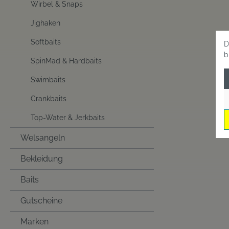
Wirbel & Snaps
Jighaken
Softbaits
D
b
SpinMad & Hardbaits
Swimbaits
Crankbaits
Top-Water & Jerkbaits
Welsangeln
Bekleidung
Baits
Gutscheine
Marken