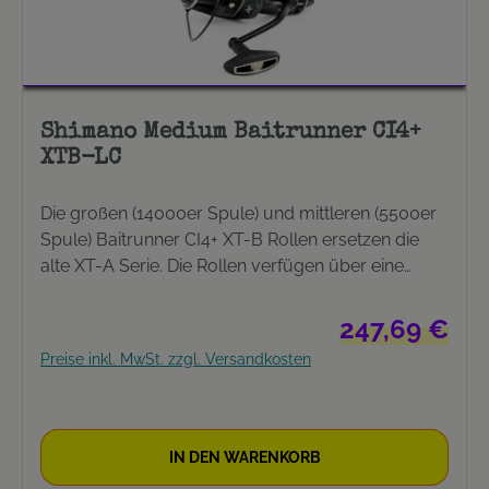
Shimano Medium Baitrunner CI4+
XTB-LC
Die großen (14000er Spule) und mittleren (5500er
Spule) Baitrunner CI4+ XT-B Rollen ersetzen die
alte XT-A Serie. Die Rollen verfügen über eine
lange Liste an Funktionen, wie dem Hagane Gear,
X-SHIP, Hi Speed ??Drag, X Protect, CI4+ Body
Regulärer Preis:
247,69 €
und Rotor und natürlich dem Baitrunner System.
Preise inkl. MwSt. zzgl. Versandkosten
Diese Rollen sind sehr populär bei Karpfenanglern
in ganz Europa. Das Baitrunner System ist ideal
beim Angeln auf Grund, wenn der Baitrunner
Freilauf den entscheidenden Vorteil bringt.
IN DEN WARENKORB
Größenempfehlung: MEDIUM (5500er Spule):