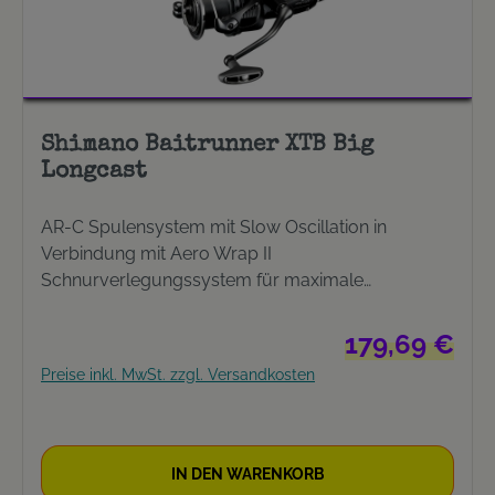
Shimano Baitrunner XTB Big
Longcast
AR-C Spulensystem mit Slow Oscillation in
Verbindung mit Aero Wrap II
Schnurverlegungssystem für maximale
Wurfweiten und extreme Präzision. X-Ship für eine
optimale Kraftübertragung und ein Maximum an
Regulärer Preis:
179,69 €
Stabilität. Extrem leichtgängig. Überarbeitet.
Preise inkl. MwSt. zzgl. Versandkosten
Features HAGANE GEARDas HAGANE-Getriebe
wird mit der Kaltschmiede-Technologie von
Shimano hergestellt – ohne zusätzliche
maschinelle Bearbeitung. Dieser
IN DEN WARENKORB
Produktionsprozess führt zu einer dauerhaften