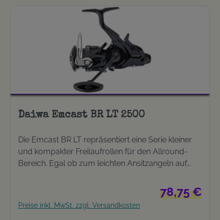
Bremskraft (LB): 15 Gewicht (G): 380 Gewicht (OZ):
13.4 Schnurfassung / Mono (MM-M): 0.35-130
Schnureinzug (CM): 72 Schnureinzug (INCH): 28
Anzahl Kugellager gesamt: 3/1
Daiwa Emcast BR LT 2500
Die Emcast BR LT repräsentiert eine Serie kleiner
und kompakter Freilaufrollen für den Allround-
Bereich. Egal ob zum leichten Ansitzangeln auf
Zander, Karpfen, Aal oder Schleie oder zum
mittelschweren Feedern - die Emcast BR LT Serie
Regulärer Prei
78,75 €
ist so gestaltet, dass sehr viele
Preise inkl. MwSt. zzgl. Versandkosten
Einsatzmöglichkeiten abgedeckt werden können.