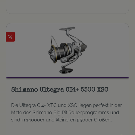
Allround-Größe, ideal zum Angeln bis zu einer
Wurfweite von 120 Metern, zum Fischen vom
Boot, zum Fischen an kleineren Gewässern, in
Kombination mit leichtere Ruten (2,75 / 3,00lb) Big
(14000er Spule): Für große Wurfweiten, in
%
Kombination mit schwereren Ruten (3,25, INT),
ideal wenn eine hohe Schnurkapazität erforderlich
ist.
Shimano Ultegra CI4+ 5500 XSC
Die Ultegra Ci4+ XTC und XSC liegen perfekt in der
Mitte des Shimano Big Pit Rollenprogramms und
sind in 14000er und kleineren 5500er Größen
erhältlich. Das auffälligste Merkmal der Ultegra
Ci4+, die mit der neuesten Technologie für weite