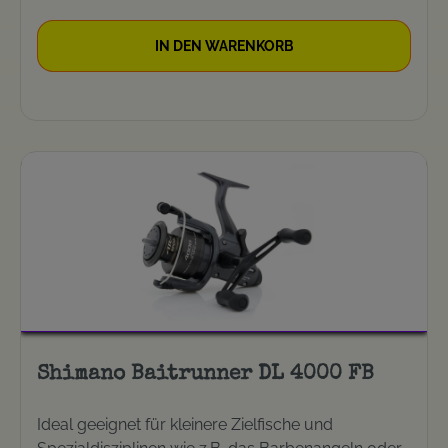
kommt die Schnur in kleineren, engeren Bögen
von der Spule und ermöglicht somit weitere und
IN DEN WARENKORB
genauere Würfe bei weniger Backlash.
Spezifikationen Übersetzung: 5.3 Maximale
Bremskraft (KG): 15 Maximale Bremskraft (LB): 33
Gewicht (G): 490 Gewicht (OZ): 17.3 Schnurfassung
/ Mono (LB-YD): 10-425,12-315,16-230
Schnurfassung / Mono (MM-M): 0.30-390,0.35-
290,0.40-210 Schnureinzug (CM): 105
Schnureinzug (INCH): 41 Länge Kurbel (MM): 80
Anzahl Kugellager gesamt: 4/1
Shimano Baitrunner DL 4000 FB
Ideal geeignet für kleinere Zielfische und