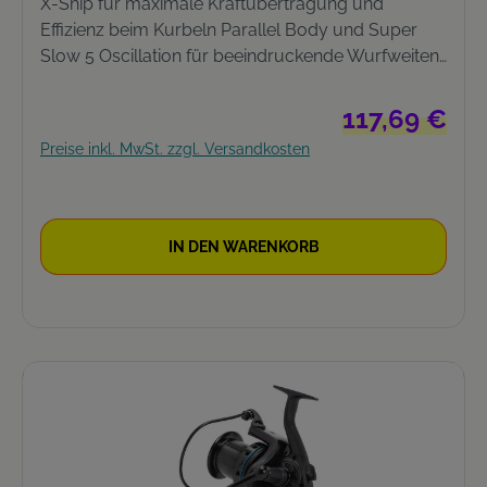
X-Ship für maximale Kraftübertragung und
Effizienz beim Kurbeln Parallel Body und Super
Slow 5 Oscillation für beeindruckende Wurfweiten
G-Free Body für eine verbesserte Balance AR-C
Spule aus kalt geschmiedeten Aluminium Aero
Regulärer Preis:
117,69 €
Wrap für eine exzellente Schnurverlegung und
Preise inkl. MwSt. zzgl. Versandkosten
bessere Wurfperformance Schnureinzug von
103cm durch die Übersetzung von 4.3:1
IN DEN WARENKORB