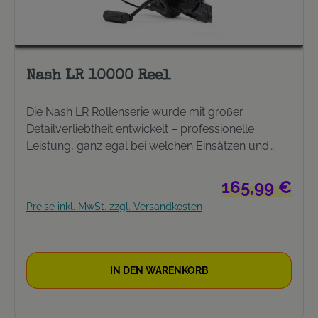
Nash LR 10000 Reel
Die Nash LR Rollenserie wurde mit großer
Detailverliebtheit entwickelt – professionelle
Leistung, ganz egal bei welchen Einsätzen und
Gegebenheiten für extreme Wurfweiten oder beim
Einsatz mit 6ft. Scope oder Dwarf Ruten.
Regulärer Preis:
165,99 €
Butterweicher Lauf, sorgfältig hergestellt mit
Preise inkl. MwSt. zzgl. Versandkosten
qualitativ sehr hochwertigen Komponenten und
mit Nash Details soweit das Auge reicht – vom
Carbon-Bremsdeckel bis hin zu stylischen,
cyanblauen Aufdrucken. Kommen mit einem
IN DEN WARENKORB
extrem langen Hub und Super Slow Oscillation für
erstklassige Schnurverlegung und reduzierte
Reibung. LR8000 und 10000 Rollen bieten