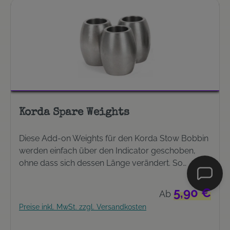
Korda Spare Weights
Diese Add-on Weights für den Korda Stow Bobbin
werden einfach über den Indicator geschoben,
ohne dass sich dessen Länge verändert. So
können Sie den Bobbin ganz an Ihre Bedürfnisse
anpassen. 3 Stück
Regulärer Preis:
5,90 €
Ab
Preise inkl. MwSt. zzgl. Versandkosten