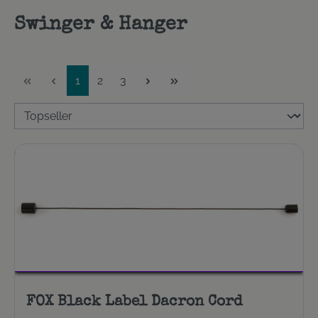
Swinger & Hanger
Seite
Seite
Seite
1
2
3
FOX Black Label Dacron Cord