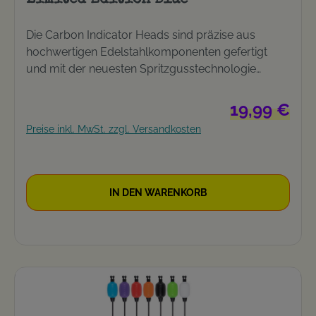
Die Carbon Indicator Heads sind präzise aus
hochwertigen Edelstahlkomponenten gefertigt
und mit der neuesten Spritzgusstechnologie
ausgestattet. Das Design überzeugt durch ein
schillerndes Carbon-Finish, das ebenso nützlich
Regulärer Prei
19,99 €
wie stylisch ist und bei geringster Bewegung
Preise inkl. MwSt. zzgl. Versandkosten
glänzt. Außerdem wurde ein Nite-Glow-Line-Clip
hinzugefügt, um diesen einzigartigen Indikatorkopf
weiter zu verbessern.
IN DEN WARENKORB