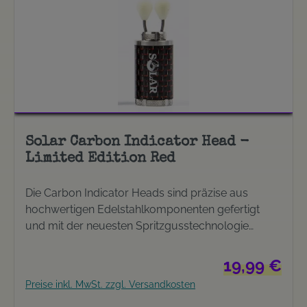
Solar Carbon Indicator Head -
Limited Edition Red
Die Carbon Indicator Heads sind präzise aus
hochwertigen Edelstahlkomponenten gefertigt
und mit der neuesten Spritzgusstechnologie
ausgestattet. Das Design überzeugt durch ein
schillerndes Carbon-Finish, das ebenso nützlich
Regulärer Prei
19,99 €
wie stylisch ist und bei geringster Bewegung
Preise inkl. MwSt. zzgl. Versandkosten
glänzt. Außerdem wurde ein Nite-Glow-Line-Clip