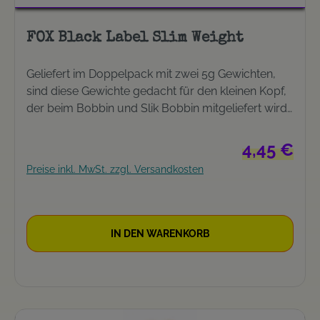
FOX Black Label Slim Weight
Geliefert im Doppelpack mit zwei 5g Gewichten,
sind diese Gewichte gedacht für den kleinen Kopf,
der beim Bobbin und Slik Bobbin mitgeliefert wird.
Beschichtet mit einer robusten schwarzen
Anodisierung, wunderbar passend zur Black Label
Regulärer Pre
4,45 €
Bankstickserie.CIS – Customised Indication
Preise inkl. MwSt. zzgl. Versandkosten
SystemEs gibt eine ganze Reihe verschiedener
Produkte unter dem Black Label CIS, um den
perfekten Bissanzeiger für die jeweilige Situation
und jede Session ganz individuell zusammen zu
IN DEN WARENKORB
stellen. Kaufen sie einfach einen Standard- oder
Slik-Bobbin und ergänzen sie diesen ganz
individuell mit den Einzelelementen aus dem CIS
System.