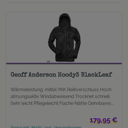
Geoff Anderson Hoody3 BlackLeaf
Wärmeleistung: mittel YKK Reißverschluss Hoch
atmungsaktiv Windabweisend Trocknet schnell
Sehr leicht Pflegeleicht Flache Nähte Dehnbares
Material Glattes Außenfleece Hergestellt in Europa
Neues Design Neues, spezielles Kapuzendesign
Regulärer Preis:
179,95 €
Extra hoher Kinnschutz Ärmelabschluss mit
Preise inkl. MwSt. zzgl. Versandkosten