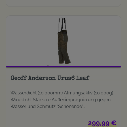
Geoff Anderson Urus6 leaf
Wasserdicht (10.000mm) Atmungsaktiv (10.000g)
Winddicht Stärkere Außenimprägnierung gegen
Wasser und Schmutz "Schonende"
Klettverschlüsse Abnehmbare Hosenträger,
einstellbar Erhöhter Rückenbereich Gürtel -
Regulärer Preis:
299,99 €
optional Elastischer Bund am Rücken Bund mittels