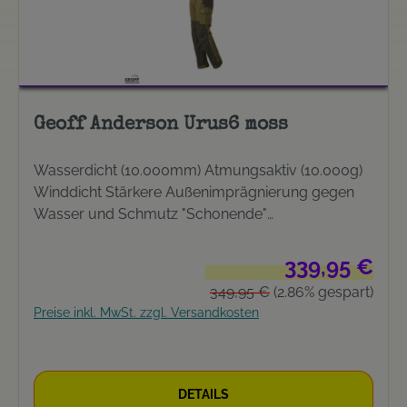
Geoff Anderson Urus6 moss
Wasserdicht (10.000mm) Atmungsaktiv (10.000g)
Winddicht Stärkere Außenimprägnierung gegen
Wasser und Schmutz "Schonende"
Klettverschlüsse Abnehmbare Hosenträger,
einstellbar Erhöhter Rückenbereich Gürtel -
Verkaufspreis:
339,95 €
optional Elastischer Bund am Rücken Bund mittels
Regulärer Preis:
349,95 €
(2.86% gespart)
Klettverschlüssen weitenverstellbar Gesäß- und
Preise inkl. MwSt. zzgl. Versandkosten
Kniebereich verstärkt Innenseite aus
hochfunktioneller Mikrofaser Extra langer YKK
Reißverschluss am Beinabschluss, zusätzlich mit
Klettverschluss fixierbar Beinabschluss auch mit
DETAILS