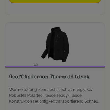
geöffnetem Reißverschluss wasserdicht dank
Stoffeinsatz Gr. 3XL / JX: ohne YKK Reißverschluss
und Klettverschluss am Beinabschluss, in der
Länge einkürzbar 2 Seitentaschen mit YKK
Reißverschluss, wasserabweisend 2 Beintaschen
mit Klettverschluss und Druckknopf
Schichtenprinzip: außen (3. Schicht)
Geoff Anderson Thermal3 black
Wärmeleistung: sehr hoch Hoch atmungsaktiv
Robustes Polartec Fleece Teddy-Fleece
Konstruktion Feuchtigkeit transportierend Schnell
trocknend Wärme regulierend dank spezieller