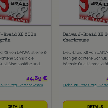
J-Braid X8 300m
Daiwa J-Braid X8 
grün
chartreuse
id X8 von DAIWA ist eine 8-
Die J-Braid X8 von DAIWA 
ochtene Schnur, die
fach geflochtene Schnur, 
Qualitätsmaßstäbe und
höchste Qualitätsmaßstä
 erfüllt – egal ob Sie auf
Ansprüche erfüllt – egal 
en Meeresräuber wie
die großen Meeresräuber
Regulärer Preis:
24,69 €
 Dorsch und Köhler
Heilbutt, Dorsch und Köh
l. MwSt. zzgl. Versandkosten
Preise inkl. MwSt. zzgl. Ver
oder beim leichten
abzielen oder beim leich
hen auf Barsch oder
Spinnfischen auf Barsch 
rschen – mit der J-Braid
Zander pirschen – mit de
e immer den direkten
finden Sie immer den dir
DETAILS
DETAILS