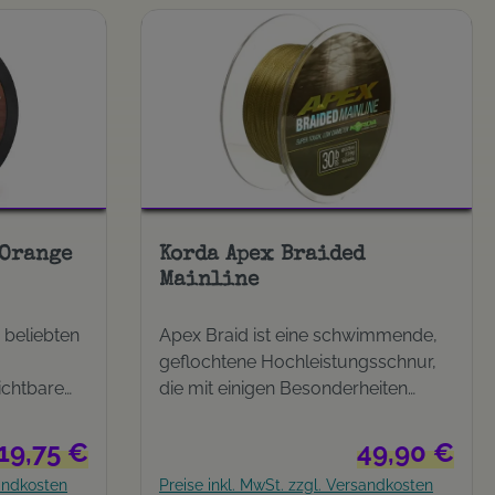
ute
luoro
mm auf 300-
 Orange
Korda Apex Braided
Mainline
 beliebten
Apex Braid ist eine schwimmende,
geflochtene Hochleistungsschnur,
ichtbare
die mit einigen Besonderheiten
ht die
aufwartet: hohe Abriebfestigkeit,
 einfach
hohe Knotentragkraft, Langlebigkeit.
Regulärer Preis:
Regulärer Preis
19,75 €
49,90 €
n
Apex wird aus 8 tragenden Ultra
sandkosten
Preise inkl. MwSt. zzgl. Versandkosten
t,
High Performance PE Fasern