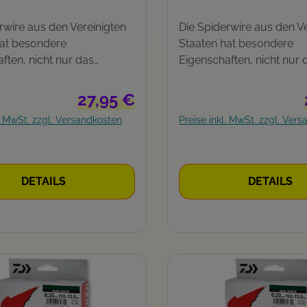
rwire aus den Vereinigten
Die Spiderwire aus den Ve
hat besondere
Staaten hat besondere
ften, nicht nur das
Eigenschaften, nicht nur 
dige Auswerfen steht im
geschmeidige Auswerfen 
und, sondern auch die
Vordergrund, sondern au
Regulärer Preis:
27,95 €
chtung. 8-fach
Mikrobeschichtung. 8-fach
l. MwSt. zzgl. Versandkosten
Preise inkl. MwSt. zzgl. Ver
n Hergestellt in den USA
geflochten Hergestellt i
chichtung Eng geflochten
Mikrobeschichtung Eng g
DETAILS
DETAILS