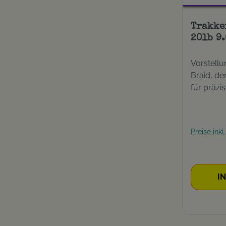
Trakke
20lb 9
red
Vorstell
Braid, d
für präz
Köderplat
leistungs
wurde spe
Preise ink
Markerfis
Dank ihr
Stärke u
Durchmes
I
Marker B
und über
Die strap
und Abrie