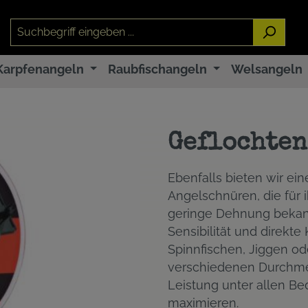
Karpfenangeln
Raubfischangeln
Welsangeln
Geflochten
Ebenfalls bieten wir ei
Angelschnüren, die für 
geringe Dehnung bekann
Sensibilität und direkte
Spinnfischen, Jiggen o
verschiedenen Durchmes
Leistung unter allen Be
maximieren.