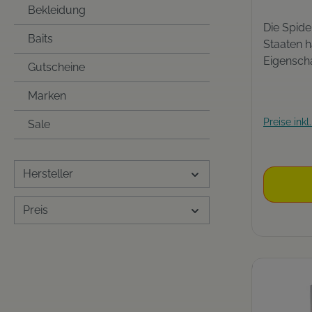
Bekleidung
Die Spide
Baits
Staaten 
Eigenscha
Gutscheine
geschmei
Vordergr
Marken
Mikrobeschi
Preise ink
Sale
geflochte
Mikrobes
Hersteller
Preis