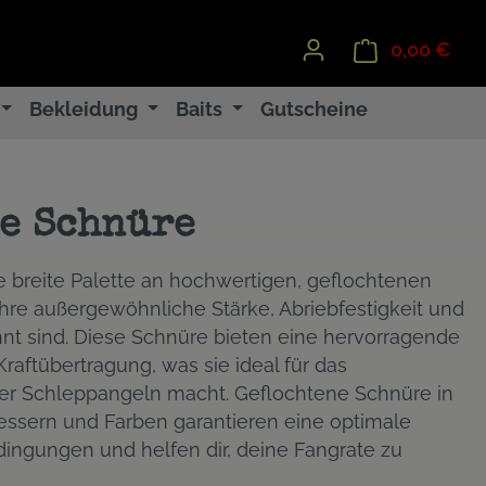
0,00 €
Ware
Bekleidung
Baits
Gutscheine
e Schnüre
ne breite Palette an hochwertigen, geflochtenen
ihre außergewöhnliche Stärke, Abriebfestigkeit und
t sind. Diese Schnüre bieten eine hervorragende
 Kraftübertragung, was sie ideal für das
der Schleppangeln macht. Geflochtene Schnüre in
sern und Farben garantieren eine optimale
dingungen und helfen dir, deine Fangrate zu