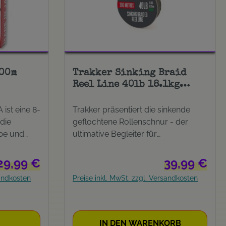
300m
Trakker Sinking Braid
Reel Line 40lb 18.1kg
0.33mm 300m
ist eine 8-
Trakker präsentiert die sinkende
die
geflochtene Rollenschnur - der
be und
ultimative Begleiter für
ob Sie auf
leidenschaftliche Karpfenangler. Mit
 wie
Präzision entwickelt, vereint diese
Regulärer Preis:
Regulärer Preis
29,99 €
39,99 €
ler
Hochleistungsschnur Stärke,
sandkosten
Preise inkl. MwSt. zzgl. Versandkosten
ten
Sensibilität und außergewöhnliche
oder
Sink-Eigenschaften. Ihre geflochtene
r J-Braid
Konstruktion gewährleistet eine
ekten
überragende Knotenfestigkeit und
IN DEN WARENKORB