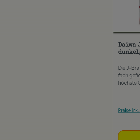
Daiwa 
dunkel
Die J-Bra
fach gefl
höchste 
Ansprüche
die groß
Heilbutt,
Preise ink
abzielen 
Spinnfisc
Zander pi
finden Si