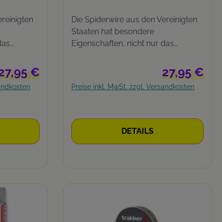
reinigten
Die Spiderwire aus den Vereinigten
Staaten hat besondere
das
Eigenschaften, nicht nur das
steht im
geschmeidige Auswerfen steht im
ch die
Vordergrund, sondern auch die
Regulärer Preis:
Regulärer Prei
27,95 €
27,95 €
Mikrobeschichtung. 8-fach
sandkosten
Preise inkl. MwSt. zzgl. Versandkosten
n den USA
geflochten Hergestellt in den USA
eflochten
Mikrobeschichtung Eng geflochten
DETAILS