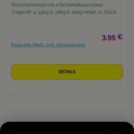
Tönnchenwirbel mit 2 Sicherheitskarabiner
Tragkraft: 4: 35kg 6: 28kg 8: 20kg Inhalt: 10 Stück
Regulärer Pre
3,95 €
Preise inkl. MwSt. zzgl. Versandkosten
DETAILS