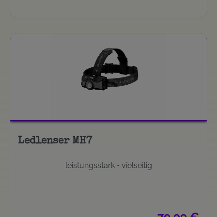
Ledlenser MH7
leistungsstark • vielseitig
Regulärer Preis
79,99 €