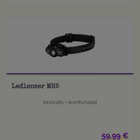
Ledlenser MH5
innovativ • komfortabel
Regulärer Preis
59,99 €