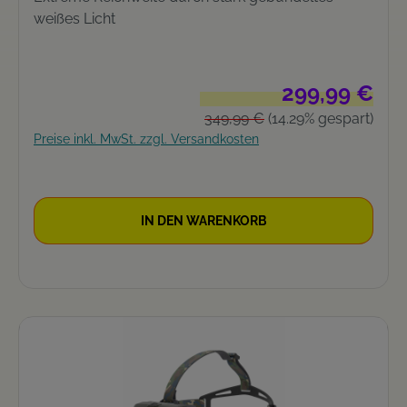
weißes Licht
Verkaufspreis:
299,99 €
Regulärer Preis:
349,99 €
(14.29% gespart)
Preise inkl. MwSt. zzgl. Versandkosten
IN DEN WARENKORB