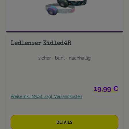
Ledlenser Kidled4R
sicher • bunt • nachhaltig
Regulärer Prei
19,99 €
Preise inkl. MwSt. zzgl. Versandkosten
DETAILS