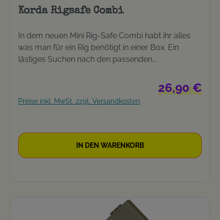
Korda Rigsafe Combi
In dem neuen Mini Rig-Safe Combi habt ihr alles
was man für ein Rig benötigt in einer Box. Ein
lästiges Suchen nach den passenden
Rigkomponenten könnt ihr euch sparen, hier habt
ihr das Nötigste auf einen Blick! Nimmt bis zu 30
Regulärer Preis
26,90 €
vorgebundene Vorfächer auf 12 Fächer für
Preise inkl. MwSt. zzgl. Versandkosten
Kleinteile Starkes, kompaktes Design Kommt mit
20 Pins und 15 Doppel-Pins
IN DEN WARENKORB