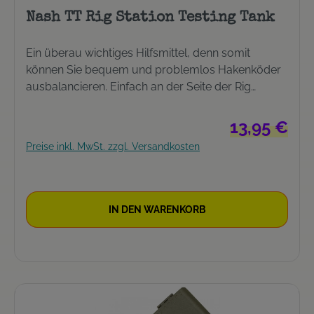
Nash TT Rig Station Testing Tank
Ein überau wichtiges Hilfsmittel, denn somit
können Sie bequem und problemlos Hakenköder
ausbalancieren. Einfach an der Seite der Rig
Station anbringen und fertig. Kann auch innerhalb
der Rig Station transportiert werden.
Regulärer Prei
13,95 €
Preise inkl. MwSt. zzgl. Versandkosten
IN DEN WARENKORB