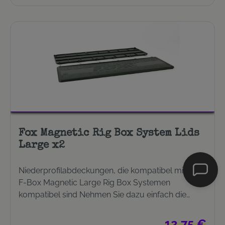
Fox Magnetic Rig Box System Lids
Large x2
Niederprofilabdeckungen, die kompatibel mit den
F-Box Magnetic Large Rig Box Systemen
kompatibel sind Nehmen Sie dazu einfach die
beiden Hälften der F-Box Magnetic Large Rig Box
Systeme auseinander und setzen die Liddeckel auf
Regulärer Prei
12,75 €