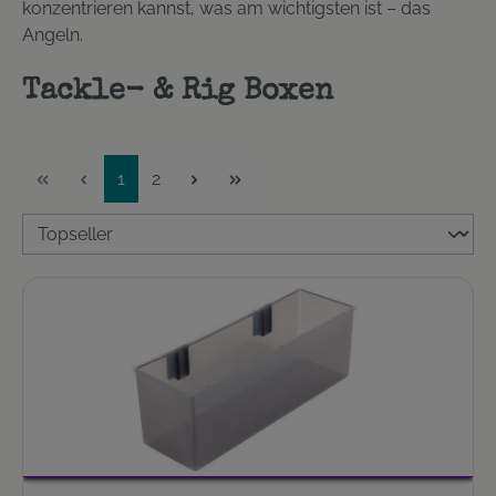
konzentrieren kannst, was am wichtigsten ist – das
Angeln.
Tackle- & Rig Boxen
Seite
Seite
1
2