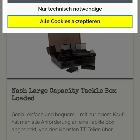
Nur technisch notwendige
Alle Cookies akzeptieren
Nash Large Capacity Tackle Box
Loaded
Genial einfach und bequem – mit nur einem Kauf
hat man alle Anforderung an eine Tackle Box
abgedeckt, von den kleinsten TT Teilen über
Nadeln, Werkzeuge bis hin zu Ersatzteilen. Large