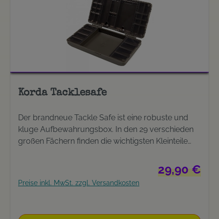
Korda Tacklesafe
Der brandneue Tackle Safe ist eine robuste und
kluge Aufbewahrungsbox. In den 29 verschieden
großen Fächern finden die wichtigsten Kleinteile
Platz. Zudem ist der Tackle Safe extrem
widerstandsfähig und robust, was ihn ideal für alle
Regulärer Preis
29,90 €
Angler macht die mit leichter Ausrüstung
Preise inkl. MwSt. zzgl. Versandkosten
unterwegs sind.