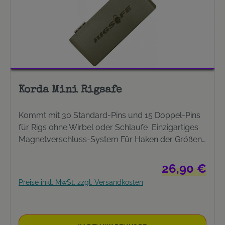
Korda Mini Rigsafe
Kommt mit 30 Standard-Pins und 15 Doppel-Pins
für Rigs ohne Wirbel oder Schlaufe Einzigartiges
Magnetverschluss-System Für Haken der Größen
2 bis 12 Die kammförmige Aluminiumstange
schützt die Hakenspitzen und verhindert
Regulärer Preis
26,90 €
Verwicklungen Nimmt bis zu 60 Rigs bis 20 cm
Preise inkl. MwSt. zzgl. Versandkosten
Länge (mit Doppelpins länger) auf