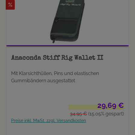
Box
%
Anaconda Stiff Rig Wallet II
Mit Klarsichthüllen, Pins und elastischen
Gummibändern ausgestattet
Verkaufspreis:
29,69 €
Regulärer Preis:
34,95 €
(15.05% gespart)
Preise inkl. MwSt. zzgl. Versandkosten