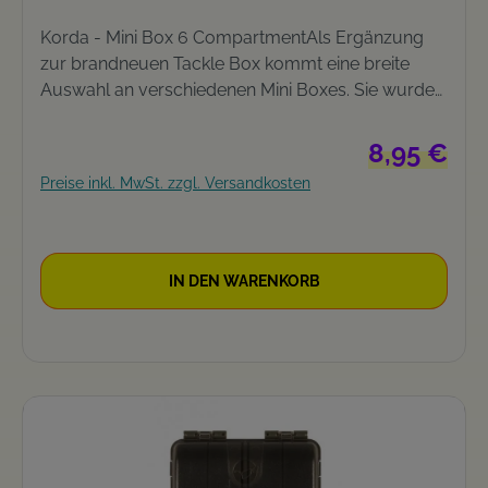
Korda - Mini Box 6 CompartmentAls Ergänzung
zur brandneuen Tackle Box kommt eine breite
Auswahl an verschiedenen Mini Boxes. Sie wurden
entworfen, um in Kombination mit der Tackle Box
ein Maximum an Kleinteilen aus kleinstem Raum
Regulärer Pre
8,95 €
aufnehmen. Die Mini Boxen sind in vier
Preise inkl. MwSt. zzgl. Versandkosten
verschiedenen Versionen erhältlich (mit 6, 8, 9 oder
16 Fächern).
IN DEN WARENKORB