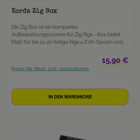
Korda Zig Box
Die Zig Box ist ein kompaktes
Aufbewahrungssystem für Zig Rigs. -Box bietet
Platz für bis zu 20 fertige Rigs 4 EVA-Spulen und
ausreichend Pins im Lieferumfang Super robustes
Material Unsere fertigen Zig-Rigs auf ihren Spulen
Regulärer Prei
15,90 €
passen in die Zig Box
Preise inkl. MwSt. zzgl. Versandkosten
IN DEN WARENKORB