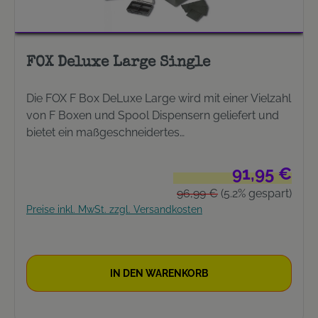
FOX Deluxe Large Single
Die FOX F Box DeLuxe Large wird mit einer Vielzahl
von F Boxen und Spool Dispensern geliefert und
bietet ein maßgeschneidertes
Aufbewahrungssystem. Die Fächer der F Box
Large Single bieten eine Menge Platz für
Verkaufspreis:
91,95 €
Ausrüstungsteile. Das Large Single Set wird mit
Regulärer Preis:
96,99 €
(5.2% gespart)
folgenden Zusatzteilen geliefert: 4 x hohes
Preise inkl. MwSt. zzgl. Versandkosten
Trennelement Large 4 x hohes Trennelement
Medium 8 x hohes Trennelement Small 5 x Spool
Dispenser 2 x 8 Compartment Box 1 x 4
Compartment Box 1 x 2 Compartment Box 2 x Flip
IN DEN WARENKORB
Top Box 2 x Rig Board