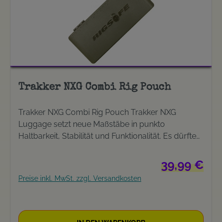
Trakker NXG Combi Rig Pouch
Trakker NXG Combi Rig Pouch Trakker NXG
Luggage setzt neue Maßstäbe in punkto
Haltbarkeit, Stabilität und Funktionalität. Es dürfte
sich dabei um die beste Luggage Range handeln,
die Trakker jemals auf den Markt gebracht hat.
Regulärer Preis
39,99 €
Praktische AufbeTrueungsmöglichkeit für fertige
Preise inkl. MwSt. zzgl. Versandkosten
Rigs und Terminal Tackle. Ausstattung: gefertigt
aus extrem stabilem Niplex Material komplett
gepolstert 2 Reissverschlussfächer integriertes
Schaum-Rigboard mit Pins Netztasche mit