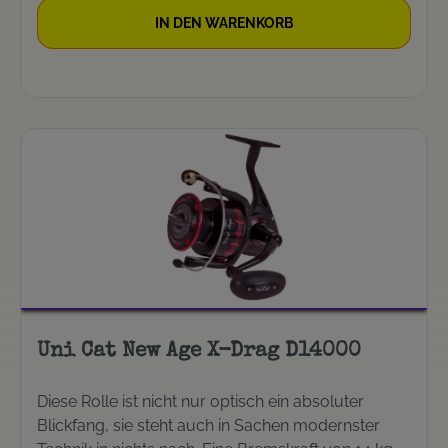
Schnurfassungsvermögen Übersetzung: 3,3 : 1
IN DEN WARENKORB
Uni Cat New Age X-Drag D14000
Diese Rolle ist nicht nur optisch ein absoluter
Blickfang, sie steht auch in Sachen modernster