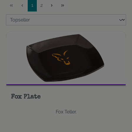
Seite
Seite
1
2
Fox Plate
Fox Teller.