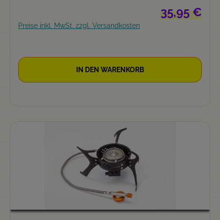
EN417 Butane-Propan-Gaskartuschenmischungen
Regulärer Prei
35,95 €
Preise inkl. MwSt. zzgl. Versandkosten
IN DEN WARENKORB