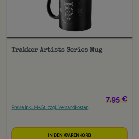
Trakker Artists Series Mug
Regulärer Pre
7,95 €
Preise inkl. MwSt. zzgl. Versandkosten
IN DEN WARENKORB