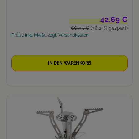
Verkaufspreis:
42,69 €
Regulärer Preis:
66,95 €
(36.24% gespart)
Preise inkl. MwSt. zzgl. Versandkosten
IN DEN WARENKORB