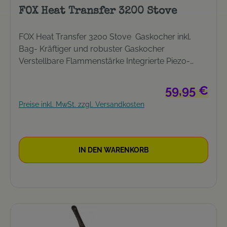
FOX Heat Transfer 3200 Stove
FOX Heat Transfer 3200 Stove Gaskocher inkl.
Bag- Kräftiger und robuster Gaskocher
Verstellbare Flammenstärke Integrierte Piezo-
Zündung Leistung: 10919 BTU (3200W) Gewicht:
320g Passend für EN417 Butane-Propan-
Regulärer Prei
59,95 €
Gaskartuschenmischungen Tasche im
Preise inkl. MwSt. zzgl. Versandkosten
Lieferumfang enthalten
IN DEN WARENKORB