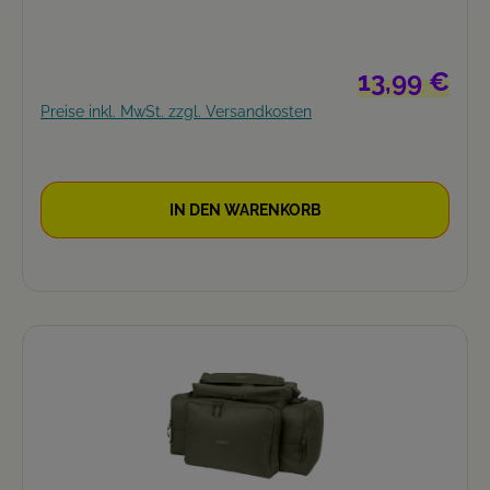
Regulärer Prei
13,99 €
Preise inkl. MwSt. zzgl. Versandkosten
IN DEN WARENKORB