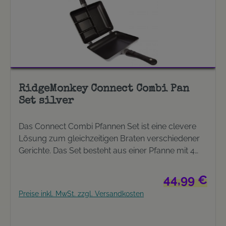
RidgeMonkey Connect Combi Pan
Set silver
Das Connect Combi Pfannen Set ist eine clevere
Lösung zum gleichzeitigen Braten verschiedener
Gerichte. Das Set besteht aus einer Pfanne mit 4
Abteilen und einer konservativen Pfanne mit hohen
Seitenwänden ohne Unterteilung. Beide Pfannen
Regulärer Preis
44,99 €
können getrennt voneinander oder aber auch
Preise inkl. MwSt. zzgl. Versandkosten
zusammen benutzt werden. Produkteigenschaften
Leichte Pfannen aus Aluminium Druckguss
Fluorpolymer Antihaftbeschichtung Abnehmbarer