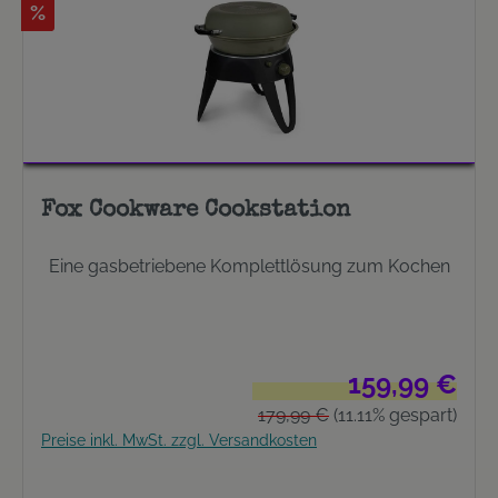
%
unterschiedlich großen Kanistern TECHNISCHE
SPEZIFIKATION Abmessungen: 13 (L) x 6.8 (W) x 13
(H) cm Außenmaterial: ABS Gewicht: ca 240 g
Fox Cookware Cookstation
Eine gasbetriebene Komplettlösung zum Kochen
Verkaufspreis:
159,99 €
Regulärer Preis:
179,99 €
(11.11% gespart)
Preise inkl. MwSt. zzgl. Versandkosten