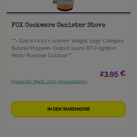
FOX Cookware Canister Stove
"""• Size: 67 x 67 x 102mm• Weight: 129g• Category:
Butane/Propane• Output: 10400 BTU• Ignition:
Piezo• Purpose: Outdoor"""
Regulärer Prei
23,95 €
Preise inkl. MwSt. zzgl. Versandkosten
IN DEN WARENKORB