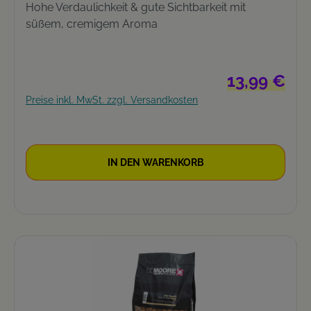
Hohe Verdaulichkeit & gute Sichtbarkeit mit
süßem, cremigem Aroma
Regulärer Prei
13,99 €
Preise inkl. MwSt. zzgl. Versandkosten
IN DEN WARENKORB