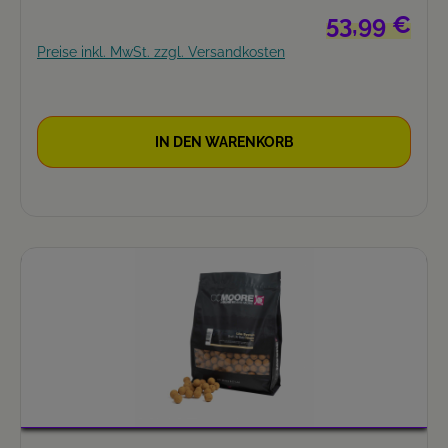
Regulärer Prei
53,99 €
Preise inkl. MwSt. zzgl. Versandkosten
IN DEN WARENKORB