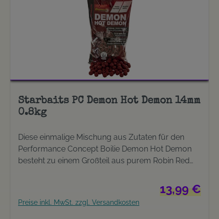
Starbaits PC Demon Hot Demon 14mm
0.8kg
Diese einmalige Mischung aus Zutaten für den
Performance Concept Boilie Demon Hot Demon
besteht zu einem Großteil aus purem Robin Red
und würzigen Mehlen. Demon Hot Demon schnitt
bei den Tests im Vorfeld äußerst erfolgreich ab
Regulärer Prei
13,99 €
und auch konstant ab. Besonders bei kalten
Preise inkl. MwSt. zzgl. Versandkosten
Wassertemperaturen konnte der Boilie seine