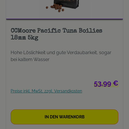
CCMoore Pacific Tuna Boilies
18mm 5kg
Hohe Löslichkeit und gute Verdaubarkeit, sogar
bei kaltem Wasser
Regulärer Prei
53,99 €
Preise inkl. MwSt. zzgl. Versandkosten
IN DEN WARENKORB