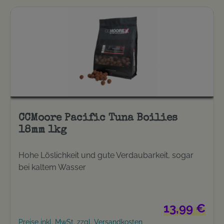
CCMoore Pacific Tuna Boilies
18mm 1kg
Hohe Löslichkeit und gute Verdaubarkeit, sogar
bei kaltem Wasser
Regulärer Prei
13,99 €
Preise inkl. MwSt. zzgl. Versandkosten