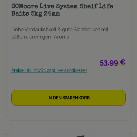
CCMoore Live System Shelf Life
Baits 5kg 24mm
Hohe Verdaulichkeit & gute Sichtbarkeit mit
süßem, cremigem Aroma
Regulärer Prei
53,99 €
Preise inkl. MwSt. zzgl. Versandkosten
IN DEN WARENKORB