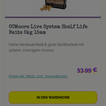
CCMoore Live System Shelf Life
Baits 5kg 15mm
Hohe Verdaulichkeit & gute Sichtbarkeit mit
süßem, cremigem Aroma
Regulärer Prei
53,99 €
Preise inkl. MwSt. zzgl. Versandkosten
IN DEN WARENKORB