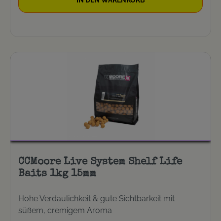
(Gewürz-Öle) und das sagenhafte Robin Red
geben diesem Köder das besondere 'Etwas'. Der
hohe Anteil an Ölen sorgt für eine super
Lockwirkung. Diese entweichen schon bei
niedrigsten Wassertemperaturen aus dem Boilie.
Ein wahrer Karpfenmagnet ist geschaffen.
CCMoore Live System Shelf Life
Baits 1kg 15mm
Hohe Verdaulichkeit & gute Sichtbarkeit mit
süßem, cremigem Aroma