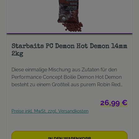
Starbaits PC Demon Hot Demon 14mm
2kg
Diese einmalige Mischung aus Zutaten für den
Performance Concept Boilie Demon Hot Demon
besteht zu einem Großteil aus purem Robin Red
und würzigen Mehlen. Demon Hot Demon schnitt
bei den Tests im Vorfeld äußerst erfolgreich ab
Regulärer Preis
26,99 €
und auch konstant ab. Besonders bei kalten
Preise inkl. MwSt. zzgl. Versandkosten
Wassertemperaturen konnte der Boilie seine
Fängigkeit erfolgreich unter Beweis stellen. Die
Mixtur enthält einige der besten Zutaten welche im
Moment auf dem Markt erhältlich sind: Spice Oils
IN DEN WARENKORB