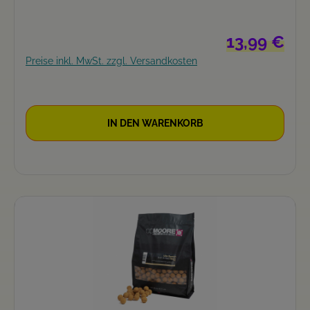
Regulärer Prei
13,99 €
Preise inkl. MwSt. zzgl. Versandkosten
IN DEN WARENKORB