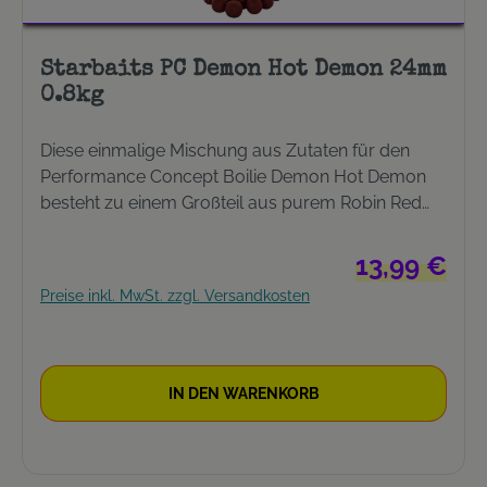
Starbaits PC Demon Hot Demon 24mm
0.8kg
Diese einmalige Mischung aus Zutaten für den
Performance Concept Boilie Demon Hot Demon
besteht zu einem Großteil aus purem Robin Red
und würzigen Mehlen. Demon Hot Demon schnitt
bei den Tests im Vorfeld äußerst erfolgreich ab
Regulärer Prei
13,99 €
und auch konstant ab. Besonders bei kalten
Preise inkl. MwSt. zzgl. Versandkosten
Wassertemperaturen konnte der Boilie seine
Fängigkeit erfolgreich unter Beweis stellen. Die
Mixtur enthält einige der besten Zutaten welche im
Moment auf dem Markt erhältlich sind: Spice Oils
IN DEN WARENKORB
(Gewürz-Öle) und das sagenhafte Robin Red
geben diesem Köder das besondere 'Etwas'. Der
hohe Anteil an Ölen sorgt für eine super