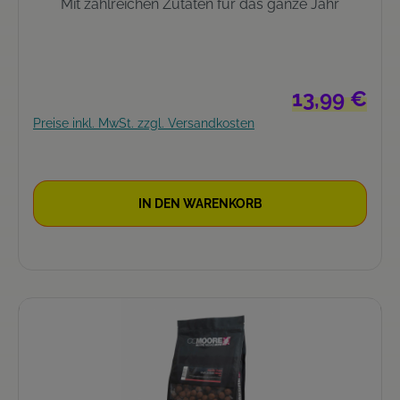
Mit zahlreichen Zutaten für das ganze Jahr
Regulärer Prei
13,99 €
Preise inkl. MwSt. zzgl. Versandkosten
IN DEN WARENKORB