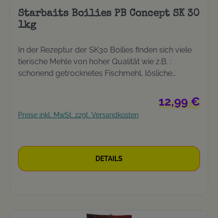
Starbaits Boilies PB Concept SK 30
1kg
In der Rezeptur der SK30 Boilies finden sich viele
tierische Mehle von hoher Qualität wie z.B. :
schonend getrocknetes Fischmehl, lösliche
Fischproteine, Extrakte aus Meerestieren und
obendrein noch Squid und Krillmehl. Ein äußerst
Regulärer Prei
12,99 €
attraktiver Boilie mit dem man in der Lage ist, an
Preise inkl. MwSt. zzgl. Versandkosten
einem Platz die Großen zu selektionieren. Verstärkt
durch Zusatz von natürlichen Ölen und Zutaten
aus der Lebensmittelindustrie, stimuliert er SK30
den Appetit der Karpfen und ist ganz
DETAILS
hervorragend verdaulich. Auch über längere Zeit
gefüttert, verliert der SK30 seine Attraktivität nicht!