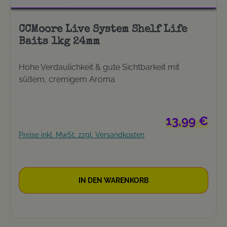
CCMoore Live System Shelf Life
Baits 1kg 24mm
Hohe Verdaulichkeit & gute Sichtbarkeit mit
süßem, cremigem Aroma
Regulärer Prei
13,99 €
Preise inkl. MwSt. zzgl. Versandkosten
IN DEN WARENKORB