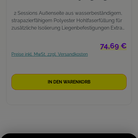
2 Sessions Außenseite aus wasserbeständigem,
strapazierfähigem Polyester Hohlfaserfüllung für
zusätzliche Isolierung Liegenbefestigungen Extra
breit für optimale Bewegungsfreiheit Extra kleine
Transportgröße Lieferung inkl. Tasche 220 cm x
Regulärer Preis
74,69 €
100 cm
Preise inkl. MwSt. zzgl. Versandkosten
IN DEN WARENKORB