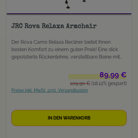
JRC Rova Relaxa Armchair
Der Rova Camo Relaxa Recliner bietet Ihnen
besten Komfort zu einem guten Preis! Eine dick
gepolsterte Rückenlehne, verstellbare Beine mit
Schlammfüßen und bequeme Armlehnen.
Gepolsterte Rückenlehne Verstellbare Beine
Verkaufspreis:
89,99 €
Schlammfüsse Bequeme Armlehnen Gewicht: 7,7
Regulärer Preis:
109,90 €
(18.12% gespart)
kg
Preise inkl. MwSt. zzgl. Versandkosten
IN DEN WARENKORB