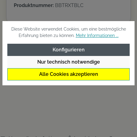
Produktnummer:
BBTRXTBLC
Diese Website verwendet Cookies, um eine bestmögliche
Erfahrung bieten zu können.
Mehr Informationen ...
Beschreibung
Konfigurieren
AR-C Spulensystem mit Slow Oscillation in
Verbindung mit Aero Wrap II
Nur technisch notwendige
Schnurverlegungssystem für maximale
Alle Cookies akzeptieren
Wurfweiten un…
Mehr