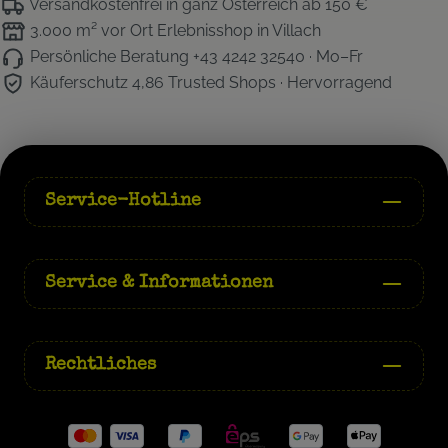
Versandkostenfrei
in ganz Österreich ab 150 €
3.000 m² vor Ort
Erlebnisshop in Villach
Persönliche Beratung
+43 4242 32540 · Mo–Fr
Käuferschutz 4,86
Trusted Shops · Hervorragend
Service-Hotline
Service & Informationen
Rechtliches