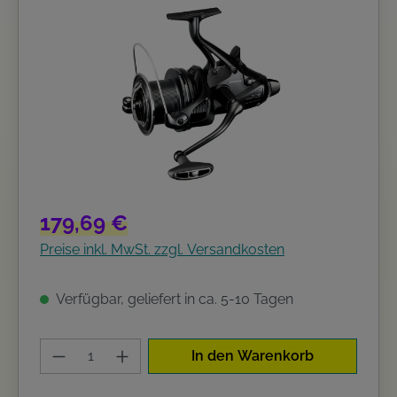
Bildergalerie überspringen
Regulärer Preis:
179,69 €
Preise inkl. MwSt. zzgl. Versandkosten
Verfügbar, geliefert in ca. 5-10 Tagen
Produkt Anzahl: Gib den gewünschten W
In den Warenkorb