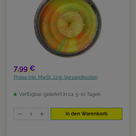
Regulärer Preis:
7,99 €
Preise inkl. MwSt. zzgl. Versandkosten
Verfügbar, geliefert in ca. 5-10 Tagen
Produkt Anzahl: Gib den gewünschten W
In den Warenkorb