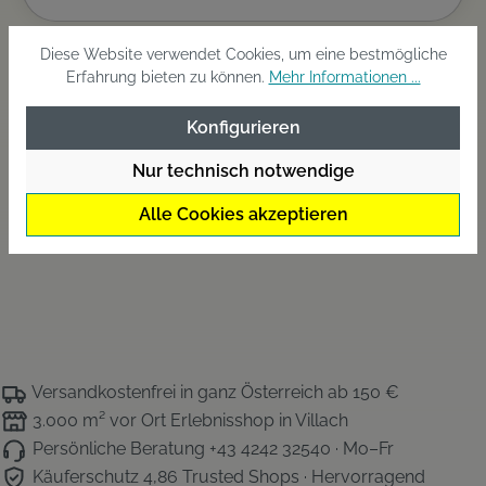
Diese Website verwendet Cookies, um eine bestmögliche
Beschreibung
Erfahrung bieten zu können.
Mehr Informationen ...
PowerBait - eine nochmalige Steigerung der
Konfigurieren
Reizwirkung durch Hinzufügung langjährig
getesteter Geruchsstoffe. Diese ahmen di…
Mehr
Nur technisch notwendige
Alle Cookies akzeptieren
Versandkostenfrei
in ganz Österreich ab 150 €
3.000 m² vor Ort
Erlebnisshop in Villach
Persönliche Beratung
+43 4242 32540 · Mo–Fr
Käuferschutz 4,86
Trusted Shops · Hervorragend