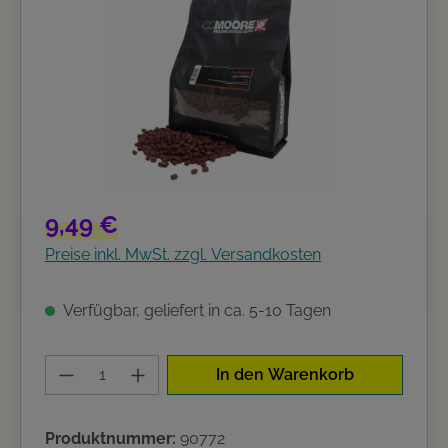
Regulärer Preis:
9,49 €
Preise inkl. MwSt. zzgl. Versandkosten
Verfügbar, geliefert in ca. 5-10 Tagen
Produkt Anzahl: Gib den gewünschten W
In den Warenkorb
Produktnummer:
90772