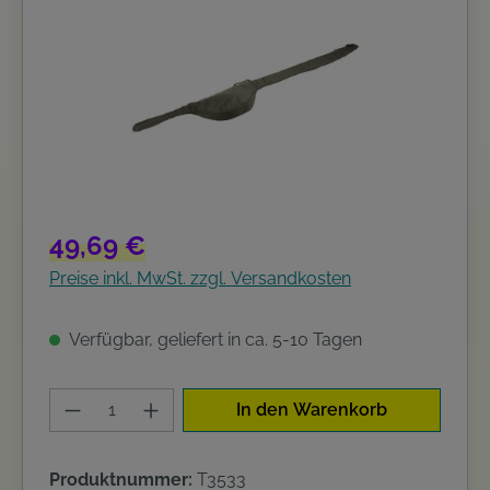
Regulärer Preis:
49,69 €
Preise inkl. MwSt. zzgl. Versandkosten
Verfügbar, geliefert in ca. 5-10 Tagen
Produkt Anzahl: Gib den gewünschten W
In den Warenkorb
Produktnummer:
T3533