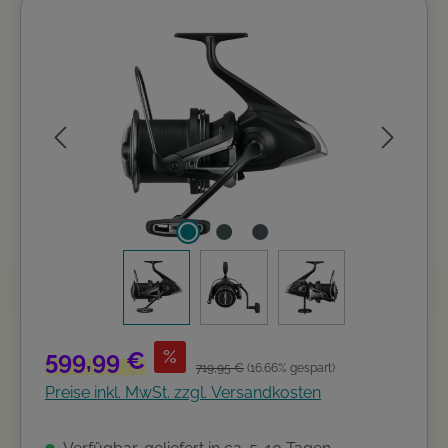
Bildergalerie überspringen
Verkaufspreis:
599,99 €
%
Regulärer Preis:
719,95 €
(16.66% gespart)
Preise inkl. MwSt. zzgl. Versandkosten