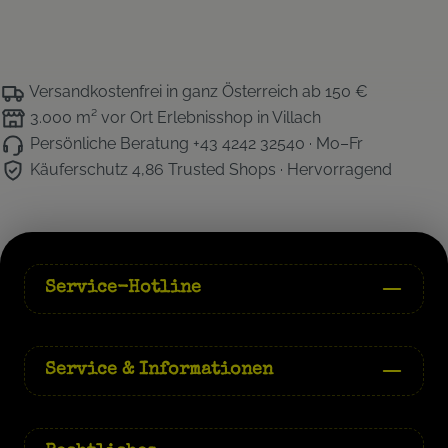
Versandkostenfrei
in ganz Österreich ab 150 €
3.000 m² vor Ort
Erlebnisshop in Villach
Persönliche Beratung
+43 4242 32540 · Mo–Fr
Käuferschutz 4,86
Trusted Shops · Hervorragend
Service-Hotline
Service & Informationen