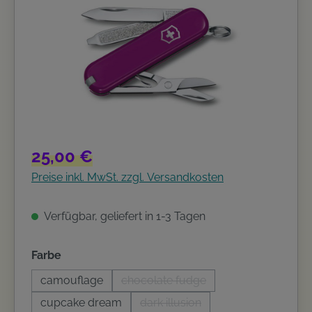
Regulärer Preis:
25,00 €
Preise inkl. MwSt. zzgl. Versandkosten
Verfügbar, geliefert in 1-3 Tagen
auswählen
Farbe
camouflage
chocolate fudge
(Diese Option ist zurzeit nicht ve
cupcake dream
dark illusion
(Diese Option ist zurzeit nicht v