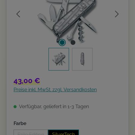
Regulärer Preis:
43,00 €
Preise inkl. MwSt. zzgl. Versandkosten
Verfügbar, geliefert in 1-3 Tagen
auswählen
Farbe
Falle Edition
SilverTech