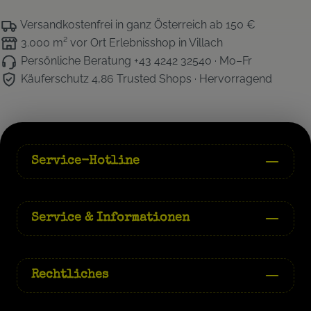
Versandkostenfrei
in ganz Österreich ab 150 €
3.000 m² vor Ort
Erlebnisshop in Villach
Persönliche Beratung
+43 4242 32540 · Mo–Fr
Käuferschutz 4,86
Trusted Shops · Hervorragend
Service-Hotline
Service & Informationen
Rechtliches