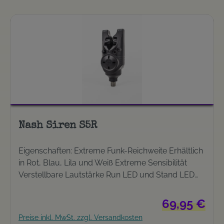
Nash Siren S5R
Eigenschaften: Extreme Funk-Reichweite Erhältlich
in Rot, Blau, Lila und Weiß Extreme Sensibilität
Verstellbare Lautstärke Run LED und Stand LED
Wasserfest abgedichtet Ultra lange
Batteriehaltbarkeit und Batteriealarm PVC
Regulärer Preis
69,95 €
Schutzhülle inkludiert Betrieben mit 1 x CR2 3V
Preise inkl. MwSt. zzgl. Versandkosten
Batterie (nicht inklusive)