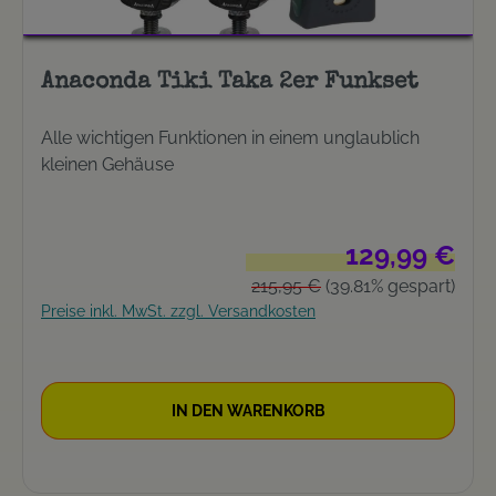
Anaconda Tiki Taka 2er Funkset
Alle wichtigen Funktionen in einem unglaublich
kleinen Gehäuse
Verkaufspreis:
129,99 €
Regulärer Preis:
215,95 €
(39.81% gespart)
Preise inkl. MwSt. zzgl. Versandkosten
IN DEN WARENKORB