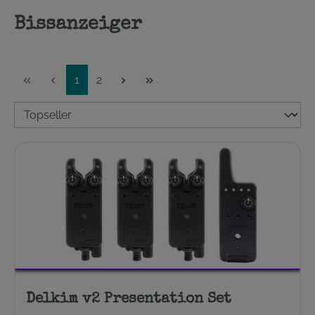
Bissanzeiger
Seite
Seite
1
2
Delkim v2 Presentation Set