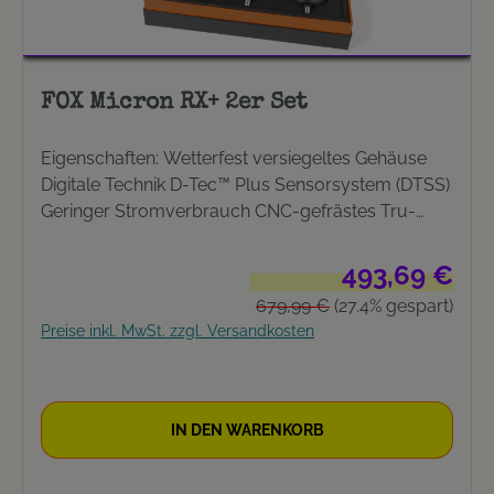
FOX Micron RX+ 2er Set
Eigenschaften: Wetterfest versiegeltes Gehäuse
Digitale Technik D-Tec™ Plus Sensorsystem (DTSS)
Geringer Stromverbrauch CNC-gefrästes Tru-
Run™ Schnurlaufrädchen Doppel-Multicolor-LEDs
(Rot, Grün, Blau, Orange, Lila & Weiß) An/Aus-
Verkaufspreis:
493,69 €
Schalter mit zwei Funktionsmodi (Tag- und
Regulärer Preis:
679,99 €
(27.4% gespart)
Nachtmodus) Im Nachtmodus leuchten beide
Preise inkl. MwSt. zzgl. Versandkosten
LEDs dezent in der gewünschten Nachtlichtfarbe
Konischer Hochqualitäts-Lautsprecher Stabiles
3/8” Edelstahlgewinde Gummieinlagen schützen
den Rutenblank Ergonomische, gestufte
IN DEN WARENKORB
Tonhöhenverstellung (8 Tonhöhen auswählbar:
Drehen im Uhrzeigersinn erhöht die Tonhöhe,