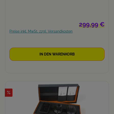
Regulärer Preis:
299,99 €
Preise inkl. MwSt. zzgl. Versandkosten
IN DEN WARENKORB
%