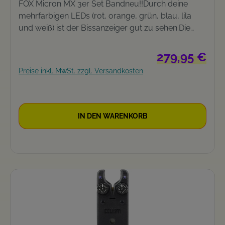
FOX Micron MX 3er Set Bandneu!!Durch deine
mehrfarbigen LEDs (rot, orange, grün, blau, lila
und weiß) ist der Bissanzeiger gut zu sehen.Die
LED-Farbe kann durch drücken der Gummi-
Touch-Taste auf der Rückseite des Alarms
Regulärer Preis:
279,95 €
geändert werden. Dual-Step-Empfindlichkeit
Preise inkl. MwSt. zzgl. Versandkosten
Einstellrad für die indizierte Lautstärke Einstellrad
für den indizierten Ton eingebaute I-Com-
Sendertechnologie zur Verwendung mit MX-
Empfängern Gummi-Ohreinlagen Rollenrad
IN DEN WARENKORB
Kippschalter mit drei Positionen D-Tech
Sensorsystem Angetrieben durch 2 x AAA-
Batterien Lieferung mit Koffer