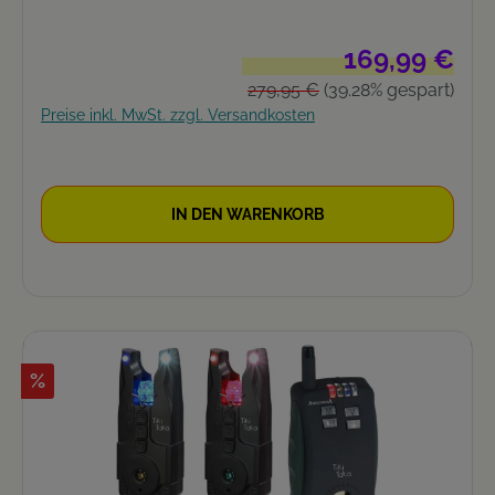
Verkaufspreis:
169,99 €
Regulärer Preis:
279,95 €
(39.28% gespart)
Preise inkl. MwSt. zzgl. Versandkosten
IN DEN WARENKORB
%